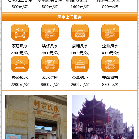
名
宅择吉
580元/次
580元/次
1600元/次
800元/次
风水上门服务
家居风水
装修风水
店铺风水
企业风水
2200元/次
2600元/次
1600元/次
3800元/次
办公风水
风水讲座
公墓选址
安葬择吉
2200元/次
9800元/次
2600元/次
880元/次