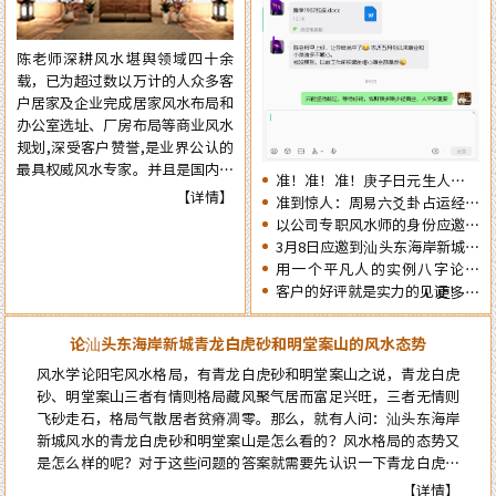
肖生人因命局的不同，运势也各有
争取更大的成就……
不同。为使自己在新的一年里能够
陈老师深耕风水堪舆领域四十余
趋吉避凶行好运，有必要先知先
载，已为超过数以万计的人众多客
觉，提前了解一下2026年十二生
户居家及企业完成居家风水布局和
肖的流年运势情况为未来的一年提
办公室选址、厂房布局等商业风水
前布局，争取更大的成就……
规划,深受客户赞誉,是业界公认的
最具权威风水专家。并且是国内为
准！准！准！庚子日元生人丙午
数不多的资深四柱周易预测师，在
【详情】
流年的运势判断实例：
准到惊人：周易六爻卦占运经典
四十余年的预测生涯中，四柱及周
案例分享
以公司专职风水师的身份应邀出
易预测案例达二、三十万例以上，
席《星橙网络科技公司》成立5
3月8日应邀到汕头东海岸新城为
准确率在98%以上。
周年庆典
朋友的亲戚堪舆住房风水
用一个平凡人的实例八字论断
2026马年的流年运势
客户的好评就是实力的见证！
更多…
论汕头东海岸新城青龙白虎砂和明堂案山的风水态势
风水学论阳宅风水格局，有青龙白虎砂和明堂案山之说，青龙白虎
砂、明堂案山三者有情则格局藏风聚气居而富足兴旺，三者无情则
飞砂走石，格局气散居者贫瘠凋零。那么，就有人问：汕头东海岸
新城风水的青龙白虎砂和明堂案山是怎么看的？风水格局的态势又
是怎么样的呢？对于这些问题的答案就需要先认识一下青龙白虎和
案山的风水概念，自然就能弄明白了…
【详情】