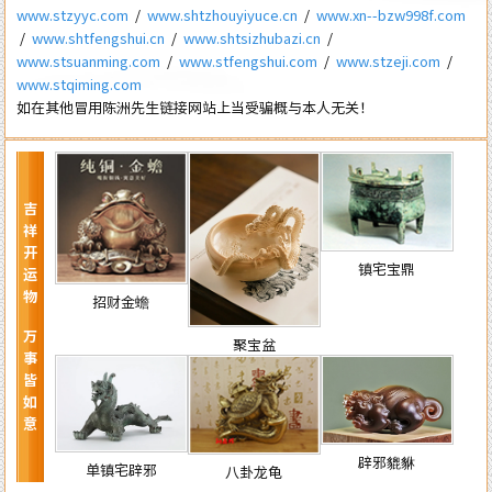
www.stzyyc.com
/
www.shtzhouyiyuce.cn
/
www.xn--bzw998f.com
/
www.shtfengshui.cn
/
www.shtsizhubazi.cn
/
www.stsuanming.com
/
www.stfengshui.com
/
www.stzeji.com
/
www.stqiming.com
如在其他冒用陈洲先生链接网站上当受骗概与本人无关！
吉祥开运物 万事皆如意
镇宅宝鼎
招财金蟾
聚宝盆
辟邪貔貅
单镇宅辟邪
八卦龙龟