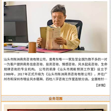
汕头市陈洲商务咨询有限公司，是粤东唯一一家及至全国为数不多的一对
一为客户提供商务信息咨询、投资咨询、情感咨询、风水起名咨询、生命
规律咨询的专业机构。 公司的前身《汕头市周易预测工作室》设立于
1988年，2017年正式升级为《汕头市陈洲商务咨询有限公司》，并在广
州市和深圳市增设风水堪舆、四柱八字咨询工作室连锁分店，全面有针对
性地为在广州市和深圳市工作、生活的广大广州、深圳客户提供咨询服
【详情】
务。 从工作室到公司成立多年来广泛服务于:企业、个人、机构等各类行
业领域，公司对外的服务宗旨是：顾客至上、实在真诚、认真负责、权威
业务范围
可信。近四十年来深得众多新老客户的高度好评和信任。 陈洲先生是三
十年前在汕头市与张克明、胡玉尺名老先生齐名的老牌预测师、风水师。
几十年来专业于四柱八字的预测、周易六爻占卜、风水堪舆调理，各种喜