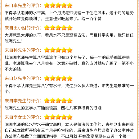
就开始转变得顺利了，生意也兴旺起来了。给一百个赞
来自王小姐的评价：
大师就是大师的水平，看风水不只是遵循古法，而且科学实用，我只信任
陈洲先生！
来自孙先生的评价：
找陈洲老师先生算八字算流年已有13个年头了，每一年的运势都算得很
准，老师算我去年八月会有一次意外破财，真的应时就被诈骗了一笔不小
不大的钱。
来自赵先生的评价：
不得不承认陈先生算八字有水平，找过那么多人算过，陈先生是最准的一
个。
来自李先生的评价：
陈洲先生的玄学水平确实很高，四柱八字算得真的很准!
来自李女士的评价：
陈洲老师的风水学水平确实高明，本人是做法务工作的，去年刚出来创业
自己成立律所开始有三个月是吃空晌的，后来请陈老师调换了办公室并对
办公室布局做了全面调理指导，不出月就 开始改变至现在业务一个接一
个不停的接单。真心感恩陈老师的指导！
来自王生的评价：