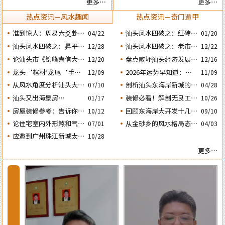
更多…
更多…
与风水态势的关系
正确看八字命局
热点资讯—风水趣闻
热点资讯—奇门遁甲
准到惊人：周易六爻卦占
汕头风水四破之：红砖楼
04/22
01/20
运经典案例分享
被拆除破坏了乌桥岛龟地
汕头风水四破之：昇平路
汕头风水四破之：老市政
12/28
12/22
风水格局
骑楼拆毁破坏了蜘蛛网的
府楼反向改造破坏了水局
论汕头市《锦峰嘉信大
盘点败坏汕头经济发展的
12/20
12/16
风水局
风水。
厦》这栋“烂尾王”楼盘
四次处人为风水破局
龙头‘棺材’龙尾‘手
2026年运势早知道：丙
12/09
11/09
与风水态势的关系
铐’汕头这两栋建筑物是
午年运势不好的4个出生
从风水角度分析汕头大港
剖析汕头东海岸新城的风
07/10
04/28
日期之四‘庚子’ 日
否隐藏着风水造局的悬
河产城融合示范区何时能
水大局态势为购房者提供
汕头又出海景房​​​​​笋盘！很
装修必看！解剖无良工匠
10/26
01/17
念？
兴旺？
更好的建议
是怎样使用魔咒在人家房
多人都在问：腾瑞滨海湾
房屋装修参考：告诉你房
回顾东海岸大开发十几
10/12
09/10
屋中“放蛊” 害人的？
楼盘的风水态势怎么样？
子装修时鲁班法的催财催
年：再看看有那些楼盘的
论住宅室内外形煞和气煞
从金砂乡的风水格局态势
07/01
04/03
官催文昌方法
风水格局会比较好？
的危害及可化与不可化的
分析金凤城旺势昙花一现
应邀到广州珠江新城太平
10/28
区别
的原因
洋金融大厦堪舆调理风水
更多…