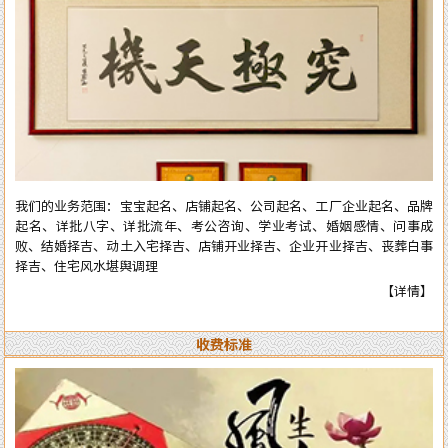
庆择吉等。一生以直言敢断的风格，从不虚言巧语的业德而深受广大各界
人士的高度好评和信赖。时间能证明实力，陈洲先生能够三十多年从业至
今，口碑越来越好，客户越来越多，可想而知陈洲先生的学术修为的高深
程度！ 陈洲先生研究运用易学近四十年、学术上:理论基础高深，博取众
家之长，经验丰富、见解独到、业德高尚。 本公司网站对外服务项目，
全部真人实体进行预测与操作，服务质量绝对精准实用。详情了解可拔打
电话或加微信：15916618178（微信同号），进行咨询了解。
我们的业务范围：宝宝起名、店铺起名、公司起名、工厂企业起名、品牌
起名、详批八字、详批流年、考公咨询、学业考试、婚姻感情、问事成
败、结婚择吉、动土入宅择吉、店铺开业择吉、企业开业择吉、丧葬白事
择吉、住宅风水堪舆调理
【详情】
收费标准