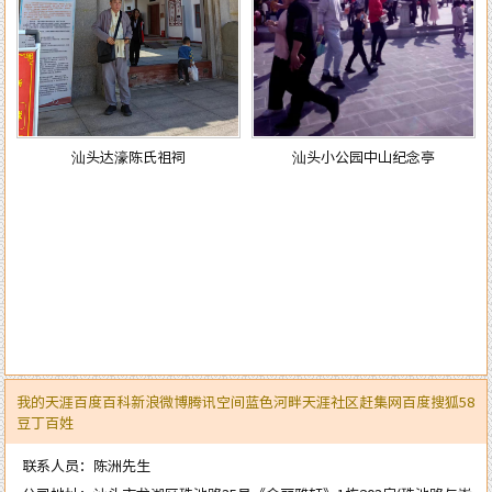
汕头达濠陈氏祖祠
汕头小公园中山纪念亭
我的天涯
百度百科
新浪微博
腾讯空间
蓝色河畔
天涯社区
赶集网
百度
搜狐
58
豆丁
百姓
联系人员：陈洲先生