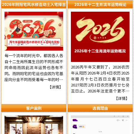
2026年阴阳宅风水修造动土入宅择吉
2026年十二生肖流年运势概论
需知
每一个流年的时光中，都因各人各
自十二生肖所属生日的不同形成不
2026丙午年又要到了，2026农历
同命局而因此流年运势也各有不
年从阳历2026年2月4日农历2025
同。而阴阳宅的宅运也会因为宅基
年腊月十七己酉日立春开始至
座向分金不同而受着每一年的时光
2027阳历2月3日农历腊月廿七癸
气运的不同影响，在阳宅置业建造
【详情】
丑日止。2026年注定是个更不平
和阴宅修造上也有着不一样的风水
常的流年，本年国际形势会更加动
讲究。为使自己在新的一年里能够
【详情】
荡混乱复杂，国内派系斗争逼害严
在阳宅置业建造和阴宅修造的事项
客户案例
选我理由
重，经济更加混乱，行业拢断更加
择吉中做到正确，就需要了解一下
白热化，民营企业压力已至顶端悬
2026年阴阳宅风水修造动土入宅
崖之上。有更多的民营企业被洗牌
择吉的具体要点，为心宜的吉屋修
面临关闭，两极化更加明显。但不
建入宅或阴宅的修造选取到一个能
管怎样，各人有各自的命，十二生
够趋吉避凶的好日辰而做好规划，