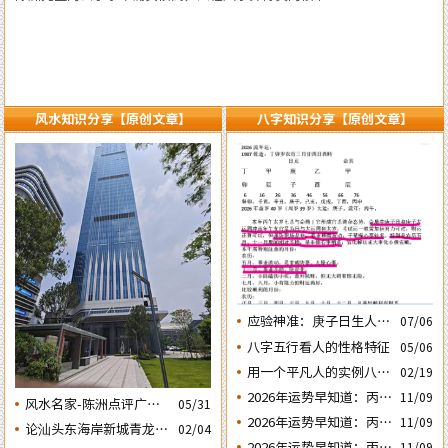
风水知识分享【原创文章】
八字知识分享【原创文章】
应验神准：庚子日生人丙
07/06
午流年运势判断的应验结
八字五行看人的性格特征
05/06
果
用一个平凡人的实例八字
02/19
论断2026马年的流年运势
2026年运势早知道：丙午
11/09
风水名家-陈洲点评广州
05/31
年运势不好的4个出生日
2026年运势早知道：丙午
11/09
广交会芭洲交易中心大楼
论汕头东海岸新城青龙白
02/04
期之四‘庚子’ 日
年运势不好的4个出生日
的风水态势
2026年运势早知道：丙午
11/09