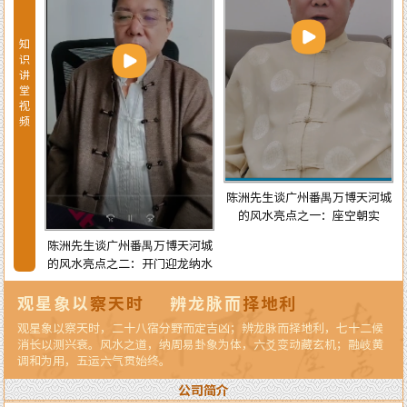
知
识
讲
堂
视
频
宅风水
陈洲先生谈广州番禺万博天河城
的风水亮点之一：座空朝实
陈洲先生谈广州番禺万博天河城
的风水亮点之二：开门迎龙纳水
观星象以
察天时
辨龙脉而
择地利
观星象以察天时，二十八宿分野而定吉凶；辨龙脉而择地利，七十二候
消长以测兴衰。风水之道，纳周易卦象为体，六爻变动藏玄机；融岐黄
调和为用，五运六气贯始终。
公司简介