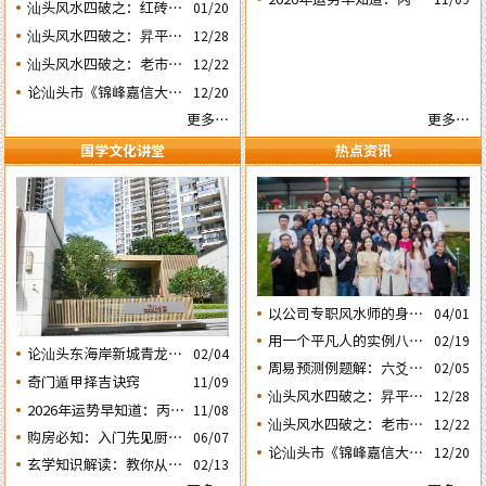
虎砂和明堂案山的风水态
汕头风水四破之：红砖楼
01/20
期之三‘丙子’ 日
年运势不好的4个出生日
势
被拆除破坏了乌桥岛龟地
汕头风水四破之：昇平路
12/28
期之二‘壬子’ 日
风水格局
骑楼拆毁破坏了蜘蛛网的
汕头风水四破之：老市政
12/22
风水局
府楼反向改造破坏了水局
论汕头市《锦峰嘉信大
12/20
风水。
厦》这栋“烂尾王”楼盘
更多…
更多…
与风水态势的关系
国学文化讲堂
热点资讯
以公司专职风水师的身份
04/01
应邀出席《星橙网络科技
用一个平凡人的实例八字
02/19
论汕头东海岸新城青龙白
公司》成立5周年庆典
02/04
论断2026马年的流年运势
周易预测例题解：六爻占
02/05
虎砂和明堂案山的风水态
奇门遁甲择吉诀窍
11/09
卜2026年流年运势卦象分
势
汕头风水四破之：昇平路
12/28
2026年运势早知道：丙午
析
11/08
骑楼拆毁破坏了蜘蛛网的
汕头风水四破之：老市政
12/22
年运势不好的4个日期出
购房必知：入门先见厨房
06/07
风水局
府楼反向改造破坏了水局
生人之一‘戊子’ 日
论汕头市《锦峰嘉信大
12/20
餐厅的户型隐藏着那些弊
玄学知识解读：教你从袁
02/13
风水。
厦》这栋“烂尾王”楼盘
害？
氏命谱《讲命捷径赋》中